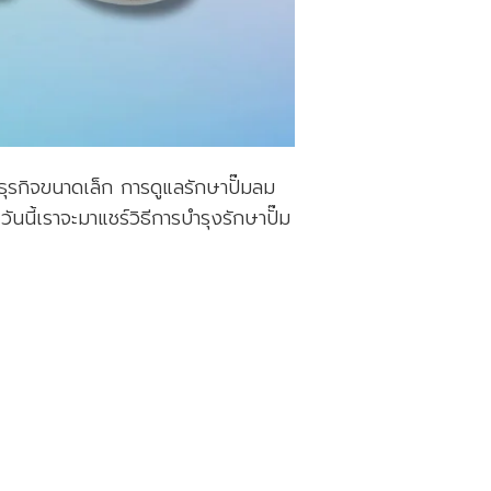
ธุรกิจขนาดเล็ก การดูแลรักษาปั๊มลม
นี้เราจะมาแชร์วิธีการบำรุงรักษาปั๊ม