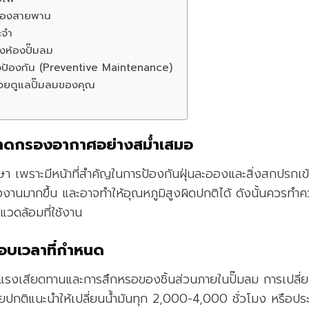
ของสายพาน
ะจำ
ห้องปั๊มลม
ิงป้องกัน (Preventive Maintenance)
วยดูแลปั๊มลมของคุณ
าดกรองอากาศอย่างสม่ำเสมอ
ษา เพราะมีหน้าที่สำคัญในการป้องกันฝุ่นละอองและสิ่งสกปรกเข
ังงานมากขึ้น และอาจทำให้อุณหภูมิสูงผิดปกติได้ ดังนั้นควรทำ
แวดล้อมที่ใช้งาน
มรอบเวลาที่กำหนด
ดแรงเสียดทานและการสึกหรอของชิ้นส่วนภายในปั๊มลม การเปลี่
ยปกติแนะนำให้เปลี่ยนน้ำมันทุก 2,000-4,000 ชั่วโมง หรือประ