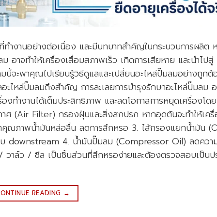
รที่ทำงานอย่างต่อเนื่อง และมีบทบาทสำคัญในกระบวนการผลิต 
ม อาจทำให้เครื่องเสื่อมสภาพเร็ว เกิดการเสียหาย และนำไปสู่
จะพาคุณไปเรียนรู้วิธีดูแลและเปลี่ยนอะไหล่ปั๊มลมอย่างถูกต้อ
ลอะไหล่ปั๊มลมถึงสำคัญ การละเลยการบำรุงรักษาอะไหล่ปั๊มลม 
ครื่องทำงานได้เต็มประสิทธิภาพ และลดโอกาสการหยุดเครื่องโดย
ากาศ (Air Filter) กรองฝุ่นและสิ่งสกปรก หากอุดตันจะทำให้เครื
ษาคุณภาพน้ำมันหล่อลื่น ลดการสึกหรอ 3. ไส้กรองแยกน้ำมัน (O
ะบบ downstream 4. น้ำมันปั๊มลม (Compressor Oil) ลดควา
าล์ว / ซีล เป็นชิ้นส่วนที่สึกหรอง่ายและต้องตรวจสอบเป็นประ
ONTINUE READING
→