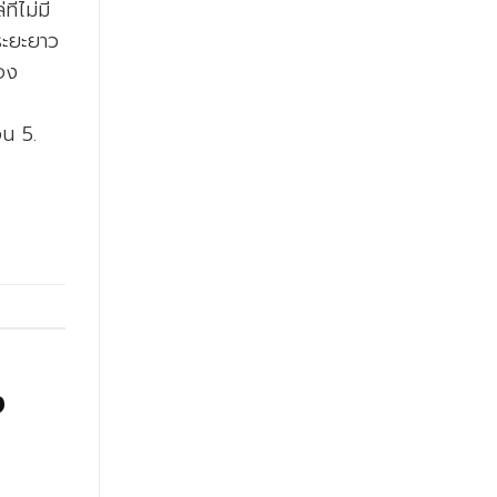
่ไม่มี
ระยะยาว
้อง
อน 5.
ง