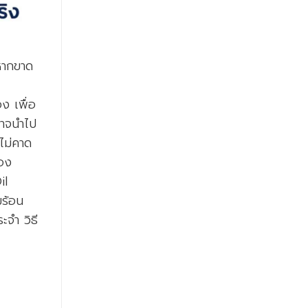
หากขาด
ง เพื่อ
อาจนำไป
ไม่คาด
่อง
il
มร้อน
จำ วิธี