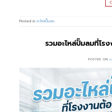
C
Posted in
อะไหล่ปั๊มลม
รวมอะไหล่ปั๊มลมที่โ
POSTED ON
เ