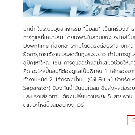
บทนำ ในระบบอุตสาหกรรม “ปั๊มลม” เป็นเครื่องจัก
การดูแลที่เหมาะสม โดยเฉพาะในส่วนของ อะไหล่ปั๊มล
Downtime ที่ส่งผลกระทบโดยตรงต่อธุรกิจ บทความนี้
ยืดอายุการใช้งานและลดต้นทุนระยะยาว ทำไมการดูแ
สู่ปัญหาใหญ่ เช่น: การดูแลอย่างสม่ำเสมอช่วยให้เ
คิด อะไหล่ปั๊มลมที่ต้องดูแลเป็นพิเศษ 1. ไส้กรองอ
ทำงานหนัก 2. ไส้กรองน้ำมัน (Oil Filter) ช่วยรัก
Separator) ป้องกันน้ำมันปนในลม ซึ่งส่งผลต่อร
และแรงเสียดทาน ต้องเปลี่ยนตามระยะ 5. สายพาน / ว
ดูแลอะไหล่ปั๊มลมอย่างถูกวิธี.
C