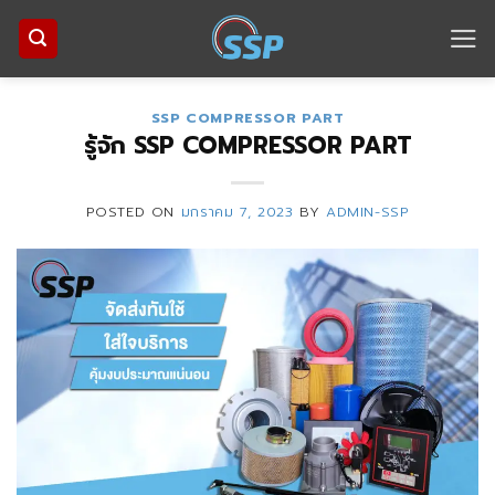
Skip
to
content
SSP COMPRESSOR PART
รู้จัก SSP COMPRESSOR PART
POSTED ON
มกราคม 7, 2023
BY
ADMIN-SSP