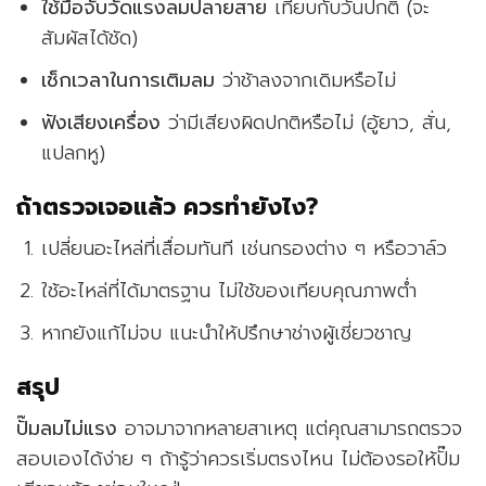
ใช้มือจับวัดแรงลมปลายสาย
เทียบกับวันปกติ (จะ
สัมผัสได้ชัด)
เช็กเวลาในการเติมลม
ว่าช้าลงจากเดิมหรือไม่
ฟังเสียงเครื่อง
ว่ามีเสียงผิดปกติหรือไม่ (อู้ยาว, สั่น,
แปลกหู)
ถ้าตรวจเจอแล้ว ควรทำยังไง?
เปลี่ยนอะไหล่ที่เสื่อมทันที เช่นกรองต่าง ๆ หรือวาล์ว
ใช้อะไหล่ที่ได้มาตรฐาน ไม่ใช้ของเทียบคุณภาพต่ำ
หากยังแก้ไม่จบ แนะนำให้ปรึกษาช่างผู้เชี่ยวชาญ
สรุป
ปั๊มลมไม่แรง
อาจมาจากหลายสาเหตุ แต่คุณสามารถตรวจ
สอบเองได้ง่าย ๆ ถ้ารู้ว่าควรเริ่มตรงไหน ไม่ต้องรอให้ปั๊ม