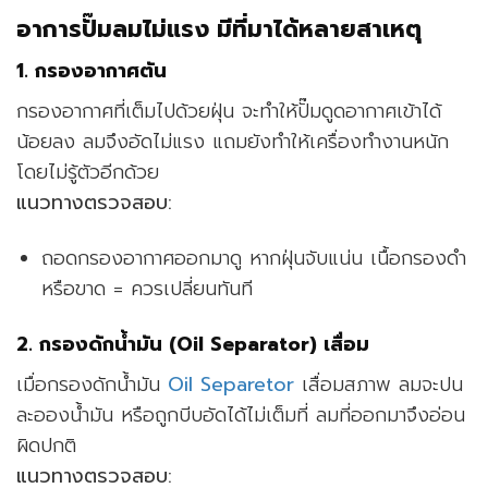
อาการปั๊มลมไม่แรง มีที่มาได้หลายสาเหตุ
1. กรองอากาศตัน
กรองอากาศที่เต็มไปด้วยฝุ่น จะทำให้ปั๊มดูดอากาศเข้าได้
น้อยลง ลมจึงอัดไม่แรง แถมยังทำให้เครื่องทำงานหนัก
โดยไม่รู้ตัวอีกด้วย
แนวทางตรวจสอบ:
ถอดกรองอากาศออกมาดู หากฝุ่นจับแน่น เนื้อกรองดำ
หรือขาด = ควรเปลี่ยนทันที
2. กรองดักน้ำมัน (Oil Separator) เสื่อม
เมื่อกรองดักน้ำมัน
Oil Separetor
เสื่อมสภาพ ลมจะปน
ละอองน้ำมัน หรือถูกบีบอัดได้ไม่เต็มที่ ลมที่ออกมาจึงอ่อน
ผิดปกติ
แนวทางตรวจสอบ: