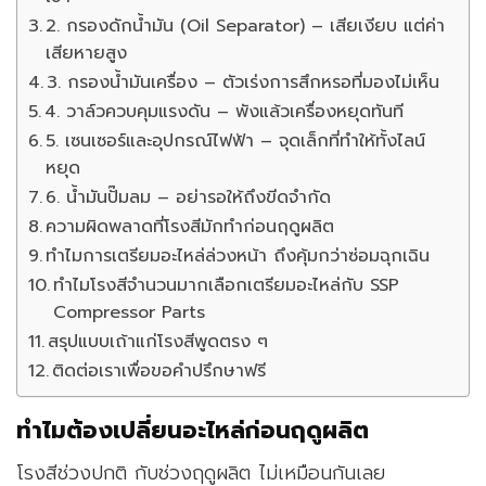
2. กรองดักน้ำมัน (Oil Separator) – เสียเงียบ แต่ค่า
เสียหายสูง
3. กรองน้ำมันเครื่อง – ตัวเร่งการสึกหรอที่มองไม่เห็น
4. วาล์วควบคุมแรงดัน – พังแล้วเครื่องหยุดทันที
5. เซนเซอร์และอุปกรณ์ไฟฟ้า – จุดเล็กที่ทำให้ทั้งไลน์
หยุด
6. น้ำมันปั๊มลม – อย่ารอให้ถึงขีดจำกัด
ความผิดพลาดที่โรงสีมักทำก่อนฤดูผลิต
ทำไมการเตรียมอะไหล่ล่วงหน้า ถึงคุ้มกว่าซ่อมฉุกเฉิน
ทำไมโรงสีจำนวนมากเลือกเตรียมอะไหล่กับ SSP
Compressor Parts
สรุปแบบเถ้าแก่โรงสีพูดตรง ๆ
ติดต่อเราเพื่อขอคำปรึกษาฟรี
ทำไมต้องเปลี่ยนอะไหล่ก่อนฤดูผลิต
โรงสีช่วงปกติ กับช่วงฤดูผลิต ไม่เหมือนกันเลย