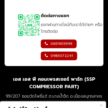
ติดต่อทางแชท
แชทผ่านทางไลน์กับเราได้ง่ายๆ หรือ
โทรติดต่อ
0651905999
0985072241
เอส เอส พี คอมเพรสเซอร์ พาร์ท (SSP
COMPRESSOR PART)
99/207 ซอยวัดโพธิ์แจ้ ต.บางน้ำจืด อ.เมืองสมุทรสาคร
จ.สมุทรสาคร 74000