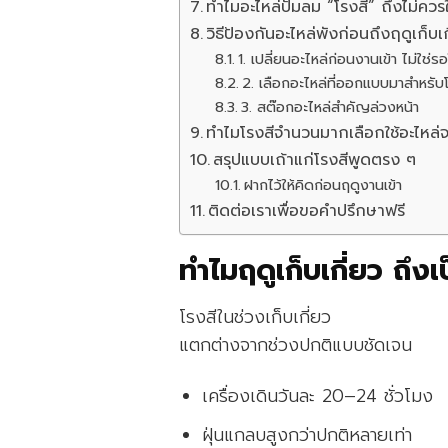
ทำไมอะไหล่ปั๊มลม “โรงสี” ถึงไม่ควร
วิธีป้องกันอะไหล่พังก่อนถึงฤดูเก็บเก
1. เปลี่ยนอะไหล่ก่อนงานเข้า ไม่ใช่รอ
2. เลือกอะไหล่ที่ออกแบบมาสำหรับ
3. สต๊อกอะไหล่สำคัญล่วงหน้า
ทำไมโรงสีจำนวนมากเลือกใช้อะไหล
สรุปแบบเถ้าแก่โรงสีพูดตรง ๆ
ฝากไว้ให้คิดก่อนฤดูงานเข้า
ติดต่อเราเพื่อขอคำปรึกษาฟรี
ทำไมฤดูเก็บเกี่ยว ถึงเป
โรงสีในช่วงเก็บเกี่ยว
แตกต่างจากช่วงปกติแบบชัดเจน
เครื่องเดินวันละ 20–24 ชั่วโมง
ฝุ่นแกลบสูงกว่าปกติหลายเท่า