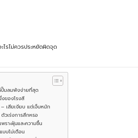
ะไรไม่ควรประหยัดผิดจุด
่ปั๊มลมพังง่ายที่สุด
ึ่งของโรงสี
– เสียเงียบ แต่เจ็บหนัก
– ตัวเร่งการสึกหรอ
พราะฝุ่นและความชื้น
แบบไม่เตือน