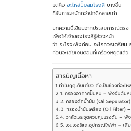
แต่คือ
อะไหล่ปั๊มลมโรงสี
บางชิ้น
ที่รับภาระหนักกว่าปกติหลายเท่า
บทความนี้เขียนจากประสบการณ์ตรง
เพื่อให้เจ้าของโรงสีรู้ล่วงหน้า
ว่า
อะไรจะพังก่อน อะไรควรเตรียม อ
ก่อนจะเสียเงินตอนที่เครื่องหยุดแล้ว
สารบัญเนื้อหา
ทำไมฤดูเก็บเกี่ยว ถึงเป็นช่วงที่อะไหล
1. กรองอากาศปั๊มลม – พังอันดับหน
2. กรองดักน้ำมัน (Oil Separator) 
3. กรองน้ำมันเครื่อง (Oil Filter) 
4. วาล์วและชุดควบคุมแรงดัน – พังเ
5. เซนเซอร์และอุปกรณ์ไฟฟ้า – เสีย