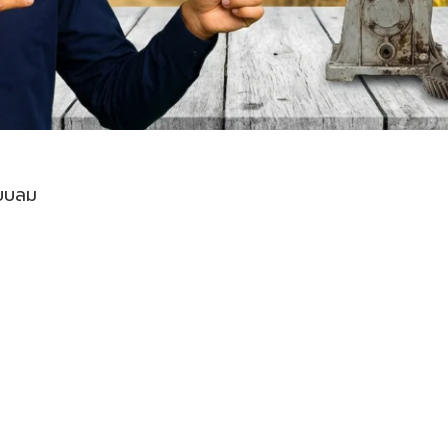
ะบบลม