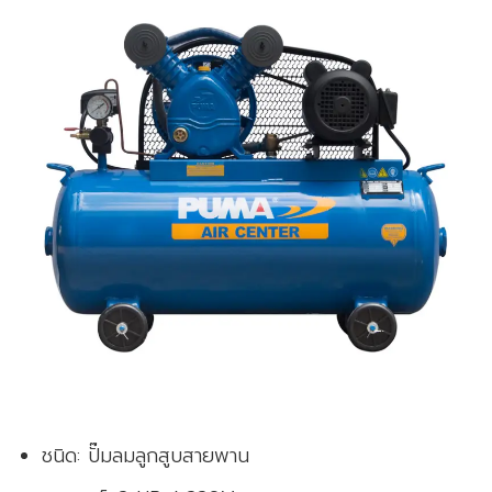
ชนิด: ปั๊มลมลูกสูบสายพาน